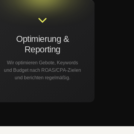
Optimierung &
Reporting
Wir optimieren Gebote, Keywords
und Budget nach ROAS/CPA-Zielen
und berichten regelmäßig.