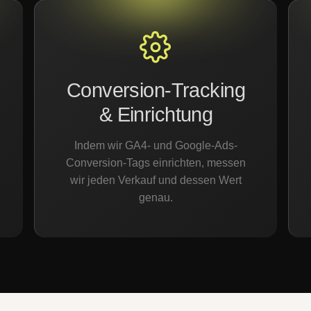
Conversion-Tracking
& Einrichtung
Indem wir GA4- und Google-Ads-
Conversion-Tags einrichten, messen
wir jeden Verkauf und dessen Wert
genau.