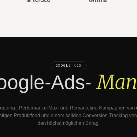
GOOGLE ADS
Man
oogle-Ads-
hopping-, Performance-Max- und Remarketing-Kampagnen von de
chtigen Produktfeed und einem soliden Conversion-Tracking verw
den höchstmöglichen Ertrag.