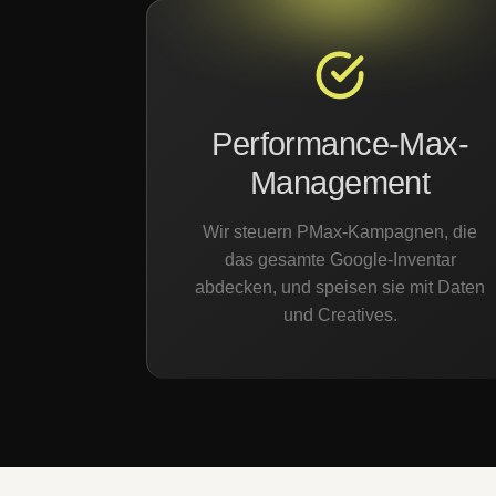
Performance-Max-
Management
Wir steuern PMax-Kampagnen, die
das gesamte Google-Inventar
abdecken, und speisen sie mit Daten
und Creatives.