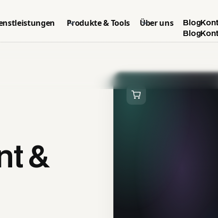
enstleistungen
Produkte & Tools
Über uns
Blog
Kon
Blog
Kon
t &