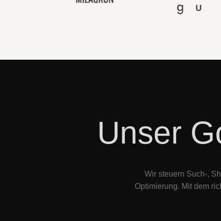
Unser G
Wir steuern Such-, S
Optimierung. Mit dem ri