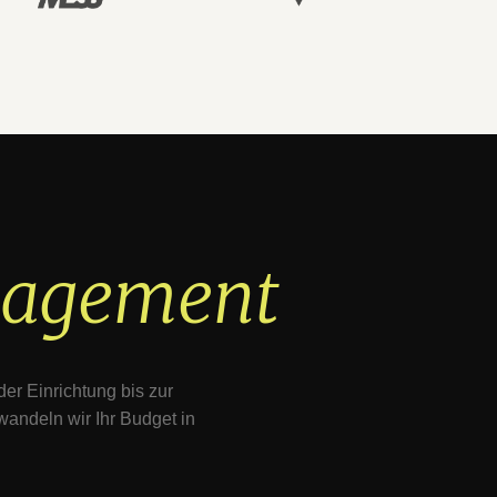
agement
r Einrichtung bis zur
andeln wir Ihr Budget in