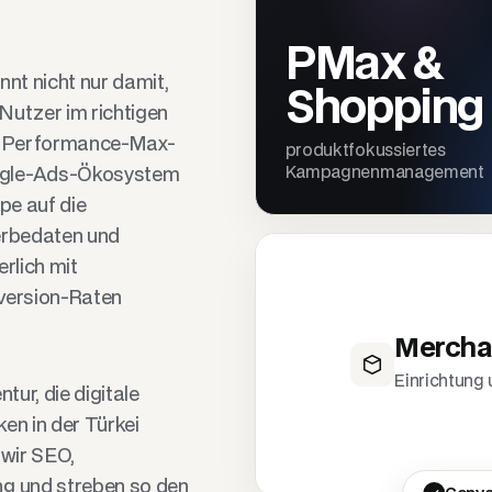
PMax &
nt nicht nur damit,
Shopping
 Nutzer im richtigen
-, Performance-Max-
produktfokussiertes
Kampagnenmanagement
ogle-Ads-Ökosystem
pe auf die
erbedaten und
rlich mit
nversion-Raten
Mercha
Einrichtung
ur, die digitale
en in der Türkei
 wir SEO,
g und streben so den