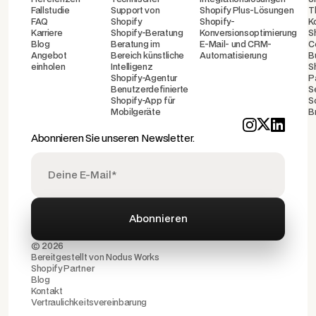
Fallstudie
Support von
Shopify Plus-Lösungen
T
FAQ
Shopify
Shopify-
K
Karriere
Shopify-Beratung
Konversionsoptimierung
S
Blog
Beratung im
E-Mail- und CRM-
C
Angebot
Bereich künstliche
Automatisierung
B
einholen
Intelligenz
S
Shopify-Agentur
P
Benutzerdefinierte
S
Shopify-App für
S
Mobilgeräte
B
Abonnieren Sie unseren Newsletter.
© 2026
Bereitgestellt von
Nodus Works
Shopify Partner
Blog
Kontakt
Vertraulichkeitsvereinbarung