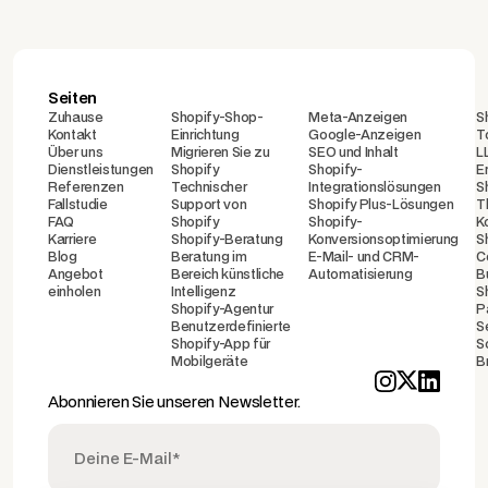
Seiten
Zuhause
Shopify-Shop-
Meta-Anzeigen
S
Kontakt
Einrichtung
Google-Anzeigen
T
Über uns
Migrieren Sie zu
SEO und Inhalt
L
Dienstleistungen
Shopify
Shopify-
E
Referenzen
Technischer
Integrationslösungen
S
Fallstudie
Support von
Shopify Plus-Lösungen
T
FAQ
Shopify
Shopify-
K
Karriere
Shopify-Beratung
Konversionsoptimierung
S
Blog
Beratung im
E-Mail- und CRM-
C
Angebot
Bereich künstliche
Automatisierung
B
einholen
Intelligenz
S
Shopify-Agentur
P
Benutzerdefinierte
S
Shopify-App für
S
Mobilgeräte
B
Abonnieren Sie unseren Newsletter.