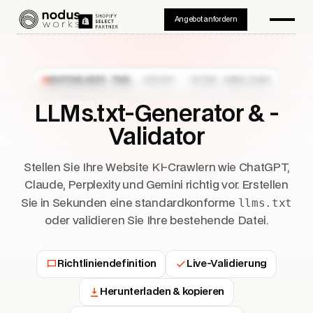
Angebot anfordern
KOSTENLOSES TOOL
· SOFORT · KEINE ANMELDUNG
LLMs.txt-Generator & -
Validator
Stellen Sie Ihre Website KI-Crawlern wie ChatGPT,
Claude, Perplexity und Gemini richtig vor. Erstellen
llms.txt
Sie in Sekunden eine standardkonforme
oder validieren Sie Ihre bestehende Datei.
Richtliniendefinition
Live-Validierung
Herunterladen & kopieren