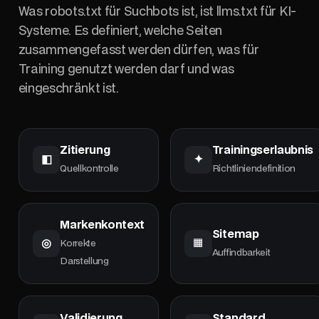
(https://example.com/checkout): AI 
Was robots.txt für Suchbots ist, ist llms.txt für KI-
summarization and training are not 
Systeme. Es definiert, welche Seiten
permitted.

zusammengefasst werden dürfen, was für
- [/account]
(https://example.com/account): User-
Training genutzt werden darf und was
specific pages must not be accessed or 
eingeschränkt ist.
used by AI services.

## Optional

- [Optional resources]
Zitierung
Trainingserlaubnis
(https://example.com/): Non-mandatory 
◧
✦
Quellkontrolle
Richtliniendefinition
routes or gated content available on 
request.
Markenkontext
Sitemap
◎
▦
Korrekte
Auffindbarkeit
Darstellung
Validierung
Standard