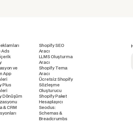
eklamları
Shopify SEO
H
 Ads
Aracı
İçerik
LLMS Oluşturma
y
Aracı
asyon ve
Shopify Tema
m App
Aracı
leri
Ücretsiz Shopify
y Plus
Sözleşme
leri
Oluşturucu
fy Dönüşüm
Shopify Paket
izasyonu
Hesaplayıcı
ta & CRM
Seodus:
yonları
Schemas &
Breadcrumbs