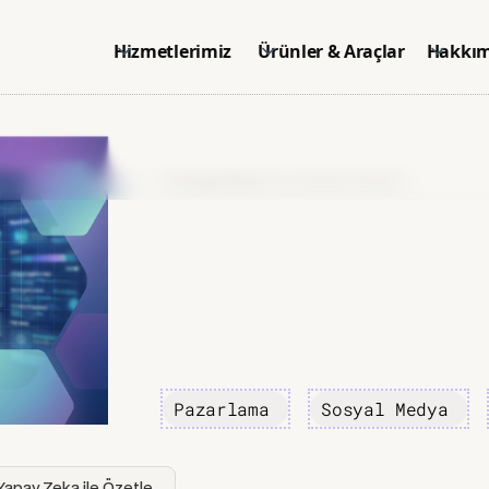
Hizmetlerimiz
Ürünler & Araçlar
Hakkım
Anasayfa
>
Blog
>
Sosyal Medya Stratejisi
Pazarlama
Sosyal Medya
Yapay Zeka ile Özetle