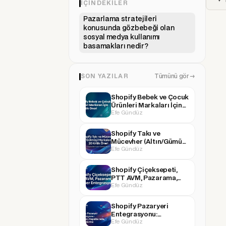
İÇINDEKILER
Pazarlama stratejileri
konusunda gözbebeği olan
sosyal medya kullanımı
basamakları nedir?
SON YAZILAR
Tümünü gör →
Shopify Bebek ve Çocuk
Ürünleri Markaları İçin
Efe Gündüz
20 Kritik Öneri
Shopify Takı ve
Mücevher (Altın/Gümüş)
Efe Gündüz
Markaları İçin 20 Kritik
Öneri
Shopify Çiçeksepeti,
PTT AVM, Pazarama,
Efe Gündüz
Boyner Entegrasyonu
(ve Diğer Pazaryerleri)
Shopify Pazaryeri
Entegrasyonu:
Efe Gündüz
Trendyol, Hepsiburada,