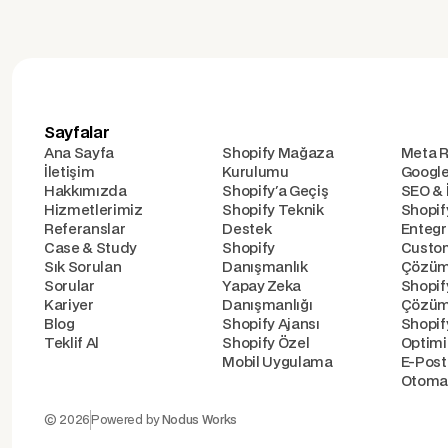
Sayfalar
Ana Sayfa
Shopify Mağaza
Meta R
İletişim
Kurulumu
Google
Hakkımızda
Shopify'a Geçiş
SEO & 
Hizmetlerimiz
Shopify Teknik
Shopif
Referanslar
Destek
Entegr
Case & Study
Shopify
Custo
Sık Sorulan
Danışmanlık
Çözüm
Sorular
Yapay Zeka
Shopif
Kariyer
Danışmanlığı
Çözüm
Blog
Shopify Ajansı
Shopi
Teklif Al
Shopify Özel
Optim
Mobil Uygulama
E-Pos
Otomas
© 2026
Powered by
Nodus Works