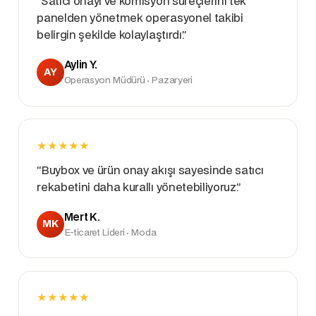
“Satıcı onayı ve komisyon süreçlerini tek
panelden yönetmek operasyonel takibi
belirgin şekilde kolaylaştırdı.”
Aylin Y.
AY
Operasyon Müdürü · Pazaryeri
★★★★★
“Buybox ve ürün onay akışı sayesinde satıcı
rekabetini daha kurallı yönetebiliyoruz.”
Mert K.
MK
E-ticaret Lideri · Moda
★★★★★