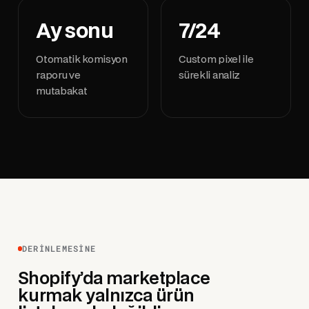
Ay sonu
7/24
Otomatik komisyon
Custom pixel ile
raporu ve
sürekli analiz
mutabakat
DERINLEMESINE
Shopify’da marketplace
kurmak yalnızca ürün