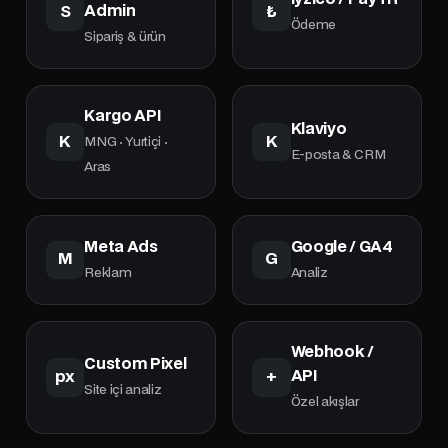
S
₺
Admin
Ödeme
Sipariş & ürün
Kargo API
Klaviyo
K
K
MNG · Yurtiçi ·
E-posta & CRM
Aras
Meta Ads
Google / GA4
M
G
Reklam
Analiz
Webhook /
Custom Pixel
px
+
API
Site içi analiz
Özel akışlar