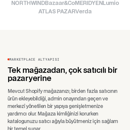
NORTHWIND
Bazaar&Co
MERIDYEN
Lumio
ATLAS PAZAR
Verda
MARKETPLACE ALTYAPISI
Tek mağazadan, çok satıcılı bir
pazaryerine
Mevcut Shopify mağazanızı; birden fazla satıcının
ürün ekleyebildiği, admin onayından geçen ve
merkezî yönetilen bir yapıya genişletmenize
yardımcı olur. Mağaza kimliğinizi korurken
katalogunuzu satıcı ağıyla büyütmeniz için sağlam
bir temel sunar.