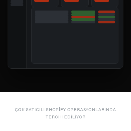
ÇOK SATICILI SHOPIFY OPERASYONLARINDA
TERCIH EDILIYOR