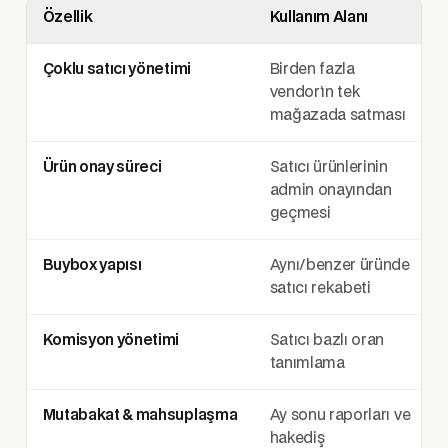
Özellik
Kullanım Alanı
Çoklu satıcı yönetimi
Birden fazla
vendor’ın tek
mağazada satması
Ürün onay süreci
Satıcı ürünlerinin
admin onayından
geçmesi
Buybox yapısı
Aynı/benzer üründe
satıcı rekabeti
Komisyon yönetimi
Satıcı bazlı oran
tanımlama
Mutabakat & mahsuplaşma
Ay sonu raporları ve
hakediş