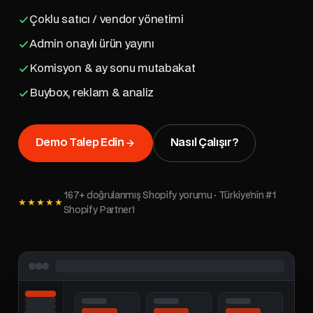
Çoklu satıcı / vendor yönetimi
Admin onaylı ürün yayını
Komisyon & ay sonu mutabakat
Buybox, reklam & analiz
Demo Talep Edin
Nasıl Çalışır?
167+ doğrulanmış Shopify yorumu · Türkiye'nin #1
★★★★★
Shopify Partner'ı