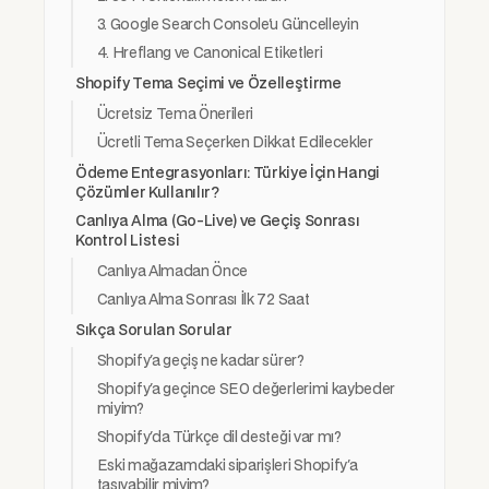
3. Google Search Console'u Güncelleyin
4. Hreflang ve Canonical Etiketleri
Shopify Tema Seçimi ve Özelleştirme
Ücretsiz Tema Önerileri
Ücretli Tema Seçerken Dikkat Edilecekler
Ödeme Entegrasyonları: Türkiye İçin Hangi
Çözümler Kullanılır?
Canlıya Alma (Go-Live) ve Geçiş Sonrası
Kontrol Listesi
Canlıya Almadan Önce
Canlıya Alma Sonrası İlk 72 Saat
Sıkça Sorulan Sorular
Shopify'a geçiş ne kadar sürer?
Shopify'a geçince SEO değerlerimi kaybeder
miyim?
Shopify'da Türkçe dil desteği var mı?
Eski mağazamdaki siparişleri Shopify'a
taşıyabilir miyim?