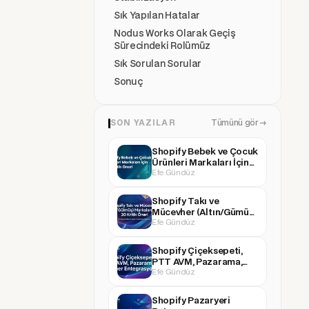
Sık Yapılan Hatalar
Nodus Works Olarak Geçiş
Sürecindeki Rolümüz
Sık Sorulan Sorular
Kri
Sonuç
Bar
SON YAZILAR
Tümünü gör →
Shopify Bebek ve Çocuk
Ürünleri Markaları İçin
Güv
Efe Gündüz
20 Kritik Öneri
Shopify Takı ve
Mücevher (Altın/Gümüş)
Ekl
Efe Gündüz
Markaları İçin 20 Kritik
Öneri
Shopify Çiçeksepeti,
Tek
PTT AVM, Pazarama,
Efe Gündüz
Boyner Entegrasyonu
(ve Diğer Pazaryerleri)
Öze
Shopify Pazaryeri