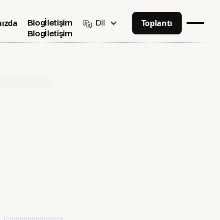
ızda
Toplantı
Dil
Blog
İletişim
Blog
İletişim
nik Rehber (2026)