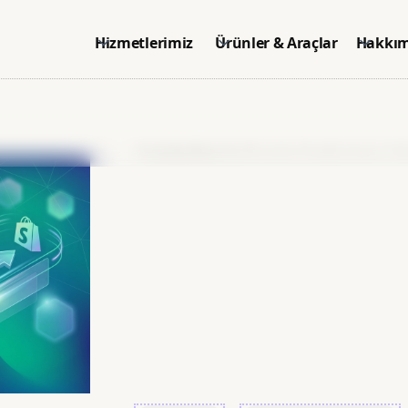
Hizmetlerimiz
Ürünler & Araçlar
Hakkım
Anasayfa
>
Blog
>
WordPress'ten Shopify'a Geçiş: Tek