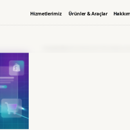
Hizmetlerimiz
Ürünler & Araçlar
Hakkım
Anasayfa
>
Blog
>
Dropshipping ile Online Mağaza Aç