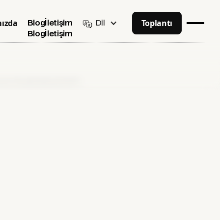
ızda
Toplantı
Dil
Blog
İletişim
Blog
İletişim
mak: Shopify Rehberi [2026]