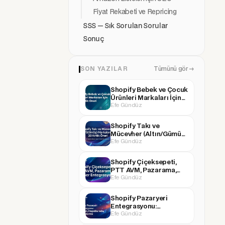
Fiyat Rekabeti ve Repricing
Kar
SSS — Sık Sorulan Sorular
ma 
Sonuç
Şir
Ge
SON YAZILAR
Tümünü gör →
i
Shopify Bebek ve Çocuk
Ürünleri Markaları İçin
Par
Efe Gündüz
20 Kritik Öneri
(Ha
Shopify Takı ve
Mücevher (Altın/Gümüş)
KD
Efe Gündüz
Markaları İçin 20 Kritik
Öneri
Ver
Shopify Çiçeksepeti,
Yü
PTT AVM, Pazarama,
Efe Gündüz
Boyner Entegrasyonu
ğü
(ve Diğer Pazaryerleri)
Shopify Pazaryeri
FB
Entegrasyonu:
Efe Gündüz
Trendyol, Hepsiburada,
(A
N11 Bağlantısı