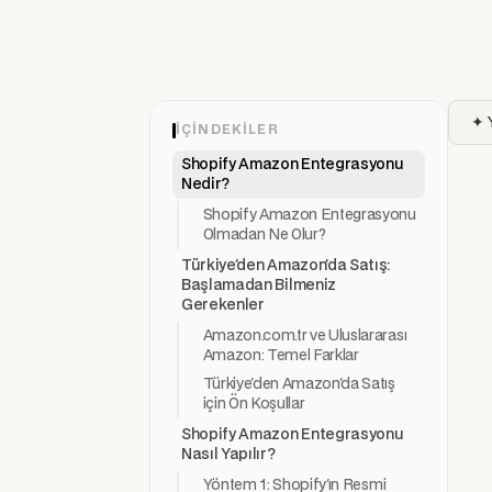
✦ 
İÇINDEKILER
Shopify Amazon Entegrasyonu
Nedir?
Shopify Amazon Entegrasyonu
Olmadan Ne Olur?
Türkiye'den Amazon'da Satış:
Başlamadan Bilmeniz
Gerekenler
Amazon.com.tr ve Uluslararası
Amazon: Temel Farklar
Türkiye'den Amazon'da Satış
için Ön Koşullar
Shopify Amazon Entegrasyonu
Nasıl Yapılır?
Yöntem 1: Shopify'ın Resmi