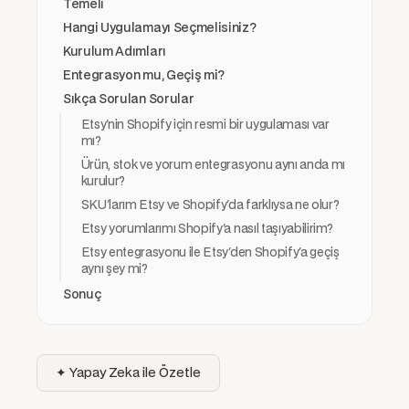
Temeli
Hangi Uygulamayı Seçmelisiniz?
Kurulum Adımları
Entegrasyon mu, Geçiş mi?
Sıkça Sorulan Sorular
Etsy'nin Shopify için resmi bir uygulaması var
mı?
Ürün, stok ve yorum entegrasyonu aynı anda mı
kurulur?
SKU'larım Etsy ve Shopify'da farklıysa ne olur?
Etsy yorumlarımı Shopify'a nasıl taşıyabilirim?
Etsy entegrasyonu ile Etsy'den Shopify'a geçiş
aynı şey mi?
Sonuç
✦ Yapay Zeka ile Özetle