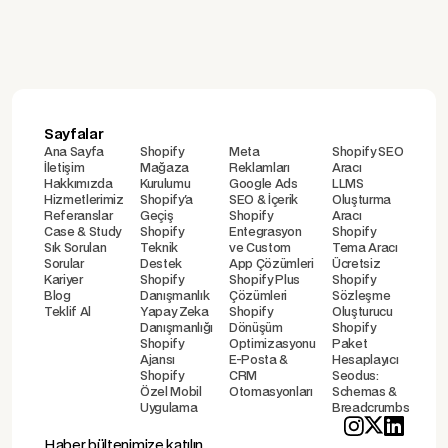
Sayfalar
Ana Sayfa
Shopify
Meta
Shopify SEO
İletişim
Mağaza
Reklamları
Aracı
Hakkımızda
Kurulumu
Google Ads
LLMS
Hizmetlerimiz
Shopify'a
SEO & İçerik
Oluşturma
Referanslar
Geçiş
Shopify
Aracı
Case & Study
Shopify
Entegrasyon
Shopify
Sık Sorulan
Teknik
ve Custom
Tema Aracı
Sorular
Destek
App Çözümleri
Ücretsiz
Kariyer
Shopify
Shopify Plus
Shopify
Blog
Danışmanlık
Çözümleri
Sözleşme
Teklif Al
Yapay Zeka
Shopify
Oluşturucu
Danışmanlığı
Dönüşüm
Shopify
Shopify
Optimizasyonu
Paket
Ajansı
E-Posta &
Hesaplayıcı
Shopify
CRM
Seodus:
Özel Mobil
Otomasyonları
Schemas &
Uygulama
Breadcrumbs
Haber bültenimize katılın.