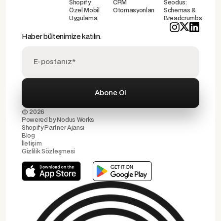
Shopify
CRM
Seodus:
Özel Mobil
Otomasyonları
Schemas &
Uygulama
Breadcrumbs
Haber bültenimize katılın.
© 2026
Powered by
Nodus Works
Shopify Partner Ajansı
Blog
İletişim
Gizlilik Sözleşmesi