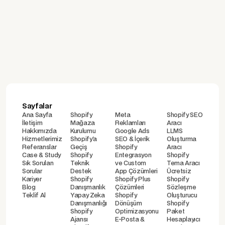
İdeasoft, Ticimax
Karşılaştırması
Sayfalar
Ana Sayfa
Shopify
Meta
Shopify SEO
İletişim
Mağaza
Reklamları
Aracı
Hakkımızda
Kurulumu
Google Ads
LLMS
Hizmetlerimiz
Shopify'a
SEO & İçerik
Oluşturma
Referanslar
Geçiş
Shopify
Aracı
Case & Study
Shopify
Entegrasyon
Shopify
Sık Sorulan
Teknik
ve Custom
Tema Aracı
Sorular
Destek
App Çözümleri
Ücretsiz
Kariyer
Shopify
Shopify Plus
Shopify
Blog
Danışmanlık
Çözümleri
Sözleşme
Teklif Al
Yapay Zeka
Shopify
Oluşturucu
Danışmanlığı
Dönüşüm
Shopify
Shopify
Optimizasyonu
Paket
Ajansı
E-Posta &
Hesaplayıcı