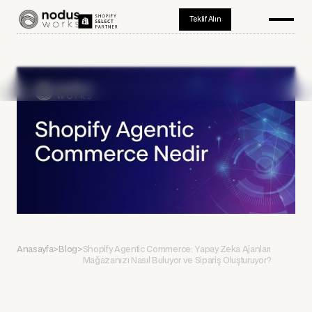
Teklif Alın
Anasayfa
>
Blog
>
Shopify Agentic Commerce: Yapay Zeka Ajanları
Mağazanızı Nasıl Buluyor ve Sipariş Oluşturuyor?