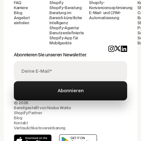
FAQ
Shopify
Shopify-
K
Karriere
Shopify-Beratung
Konversionsoptimierung
S
Blog
Beratung im
E-Mail- und CRM-
C
Angebot
Bereich künstliche
Automatisierung
B
einholen
Intelligenz
S
Shopify-Agentur
P
Benutzerdefinierte
S
Shopify-App für
S
Mobilgeräte
B
Abonnieren Sie unseren Newsletter.
© 2026
Bereitgestellt von
Nodus Works
Shopify Partner
Blog
Kontakt
Vertraulichkeitsvereinbarung