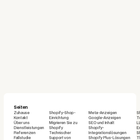
Welche Plattform ist die
richtige für Ihren E-
Commerce-Shop? Ein
Vergleich von Shopify,
WooCommerce, İdeasoft
und Ticimax
Seiten
Zuhause
Shopify-Shop-
Meta-Anzeigen
S
Kontakt
Einrichtung
Google-Anzeigen
T
Über uns
Migrieren Sie zu
SEO und Inhalt
L
Dienstleistungen
Shopify
Shopify-
E
Referenzen
Technischer
Integrationslösungen
S
Fallstudie
Support von
Shopify Plus-Lösungen
T