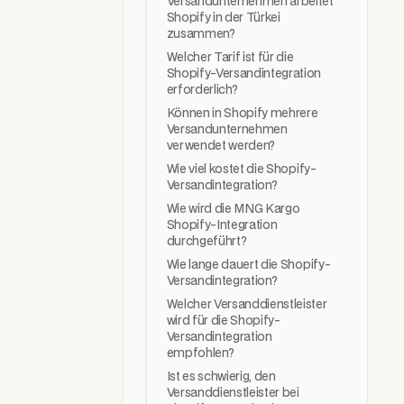
Versandunternehmen arbeitet
Shopify in der Türkei
zusammen?
MN
Welcher Tarif ist für die
Shopify-Versandintegration
erforderlich?
Können in Shopify mehrere
Versandunternehmen
verwendet werden?
Sür
Wie viel kostet die Shopify-
Versandintegration?
Wie wird die MNG Kargo
Shopify-Integration
PTT
durchgeführt?
Wie lange dauert die Shopify-
Versandintegration?
Welcher Versanddienstleister
wird für die Shopify-
Versandintegration
empfohlen?
Ist es schwierig, den
Versanddienstleister bei