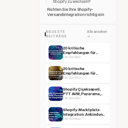
Shopify zu wechseln?
Richten Sie Ihre Shopify-
Versandintegration richtig ein
NEUESTE
Alle ansehen
BEITRÄGE
→
20 kritische
Empfehlungen für
Efe Gündüz
Shopify-Marken für
Baby- und
Kinderprodukte
20 kritische
Empfehlungen für
Efe Gündüz
Shopify-Schmuck- und
Juwelenmarken
(Gold/Silber)
Shopify Çiçeksepeti,
PTT AVM, Pazarama,
Efe Gündüz
Boyner Integration (und
weitere Marktplätze)
Shopify-Marktplatz-
Integration: Anbindung
Efe Gündüz
an Trendyol,
Hepsiburada, N11