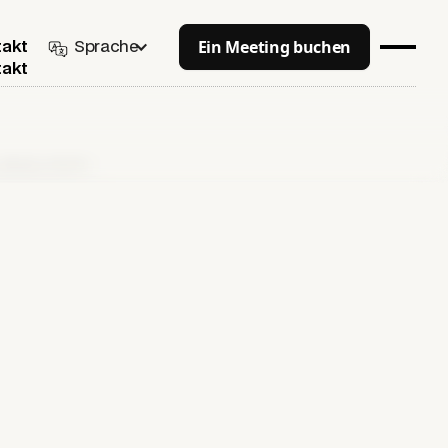
Ein Meeting buchen
Sprache
takt
takt
Leitfaden (2026)