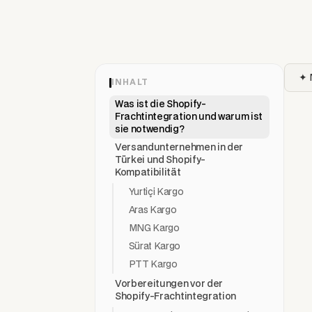
✦ 
INHALT
Was ist die Shopify-
Frachtintegration und warum ist
sie notwendig?
Versandunternehmen in der
Türkei und Shopify-
Kompatibilität
Yurtiçi Kargo
Aras Kargo
MNG Kargo
Sürat Kargo
PTT Kargo
Vorbereitungen vor der
Shopify-Frachtintegration