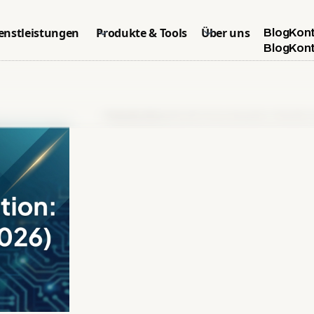
enstleistungen
Produkte & Tools
Über uns
Blog
Kon
Blog
Kon
Startseite
>
Blog
>
Shopify Cargo Integration: Aktueller 