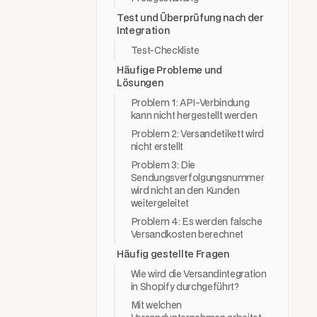
Test und Überprüfung nach der
Integration
Test-Checkliste
Häufige Probleme und
Lösungen
Problem 1: API-Verbindung
kann nicht hergestellt werden
Problem 2: Versandetikett wird
nicht erstellt
Problem 3: Die
Sendungsverfolgungsnummer
Ve
wird nicht an den Kunden
eh
weitergeleitet
Problem 4: Es werden falsche
Versandkosten berechnet
Inl
Häufig gestellte Fragen
Fra
Wie wird die Versandintegration
in Shopify durchgeführt?
Ara
Mit welchen