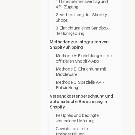
1. Unternehmensvertrag und
API-Zugang
2. Vorbereitung des Shopify-
Shops
3. Einrichtung einer Sandbox-
Testumgebung
Methoden zur Integration von
Shopify Shipping
Methode A: Einrichtung mit der
offiziellen Shopify-App
Methode B: Einrichtung mit
Middleware
Methode C: Spezielle API-
Entwicklung
Versandkostenberechnung und
automatische Berechnung in
Shopify
Festpreis und bedingte
kostenlose Lieferung
Gewichtsbasierte
Preisgestaltung