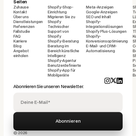
Seiten
Zuhause
Shopify-Shop-
Meta-Anzeigen
S
Kontakt
Einrichtung
Google-Anzeigen
T
Über uns
Migrieren Sie zu
SEO und Inhalt
L
Dienstleistungen
Shopify
Shopify-
E
Referenzen
Technischer
Integrationslösungen
S
Fallstudie
Support von
Shopify Plus-Lösungen
T
FAQ
Shopify
Shopify-
K
Karriere
Shopify-Beratung
Konversionsoptimierung
S
Blog
Beratung im
E-Mail- und CRM-
C
Angebot
Bereich künstliche
Automatisierung
B
einholen
Intelligenz
S
Shopify-Agentur
P
Benutzerdefinierte
S
Shopify-App für
S
Mobilgeräte
B
Abonnieren Sie unseren Newsletter.
© 2026