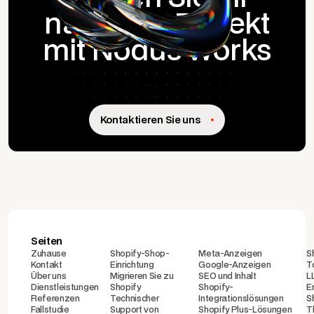
nächstes Projekt
mit Nodus Works
Kontaktieren Sie uns
Seiten
Zuhause
Shopify-Shop-
Meta-Anzeigen
S
Kontakt
Einrichtung
Google-Anzeigen
T
Über uns
Migrieren Sie zu
SEO und Inhalt
L
Dienstleistungen
Shopify
Shopify-
E
Referenzen
Technischer
Integrationslösungen
S
Fallstudie
Support von
Shopify Plus-Lösungen
T