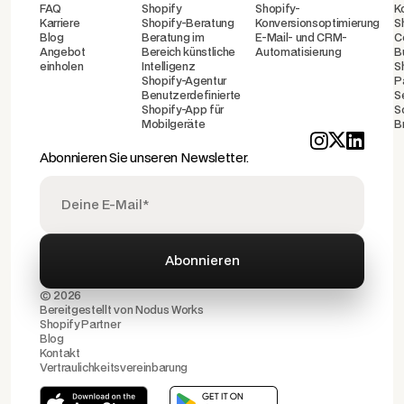
FAQ
Shopify
Shopify-
K
Karriere
Shopify-Beratung
Konversionsoptimierung
S
Blog
Beratung im
E-Mail- und CRM-
C
Angebot
Bereich künstliche
Automatisierung
B
einholen
Intelligenz
S
Shopify-Agentur
P
Benutzerdefinierte
S
Shopify-App für
S
Mobilgeräte
B
Abonnieren Sie unseren Newsletter.
© 2026
Bereitgestellt von
Nodus Works
Shopify Partner
Blog
Kontakt
Vertraulichkeitsvereinbarung